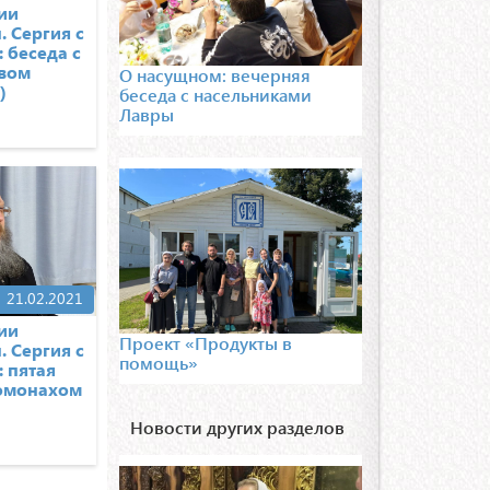
ии
. Сергия с
 беседа с
вом
О насущном: вечерняя
)
беседа с насельниками
Лавры
21.02.2021
ии
Проект «Продукты в
. Сергия с
помощь»
 пятая
ромонахом
Новости других разделов