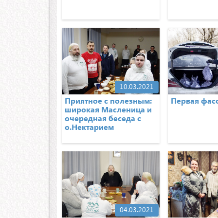
10.03.2021
Приятное с полезным:
Первая фас
широкая Масленица и
очередная беседа с
о.Нектарием
04.03.2021