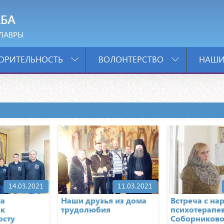
БА
ЛАВРЫ
ОРИТЕЛЬНОСТЬ
ВОЛОНТЕРСТВО
НАШИ
14.03.2021
11.03.2021
ма
Наши друзья из дома
Встреча с на
 к
трудолюбия
психотерапев
осту
Соборниково