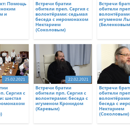
кт: Помощь
Встречи братии
Встречи брат
иноким
обители преп. Сергия с
обители преп
м и
волонтёрами: седьмая
волонтёрами:
беседа с иеромонахом
игуменом Ль
Нектарием
(Беленковым
(Соколовым)
25.02.2021
22.02.2021
атии
Встречи братии
Встречи брат
п. Сергия с
обители прп. Сергия с
обители преп
и: шестая
волонтерами: беседа с
волонтёрами:
еромонахом
игуменом Кронидом
беседа с ие
(Каревым)
Нектарием
)
(Соколовым)