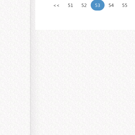
<<
51
52
53
54
55