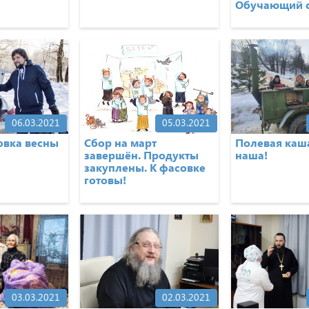
Обучающий 
06.03.2021
05.03.2021
овка весны
Сбор на март
Полевая каш
завершён. Продукты
наша!
закуплены. К фасовке
готовы!
03.03.2021
02.03.2021