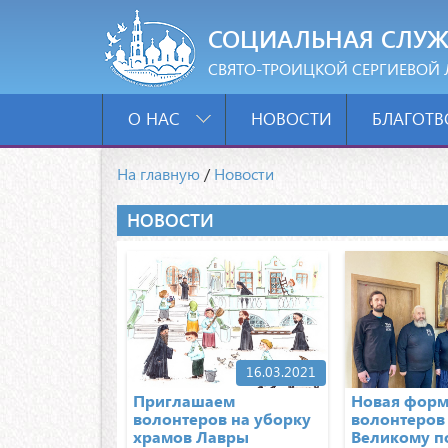
СОЦИАЛЬНАЯ СЛУЖ
СВЯТО-ТРОИЦКОЙ СЕРГИЕВОЙ 
О НАС
НОВОСТИ
БЛАГОТВ
На главную
/
Новости
НОВОСТИ
16.03.2021
Приглашаем
Новая фор
волонтеров на уборку
волонтеров
храмов Лавры
Великому п