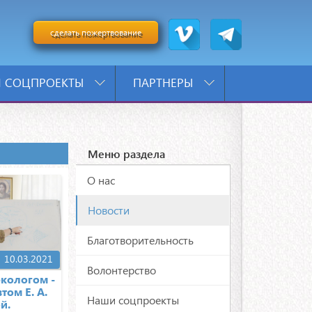
сделать пожертвование
 СОЦПРОЕКТЫ
ПАРТНЕРЫ
Меню раздела
О нас
Новости
Благотворительность
10.03.2021
Волонтерство
ркологом -
том Е. А.
Наши соцпроекты
й.