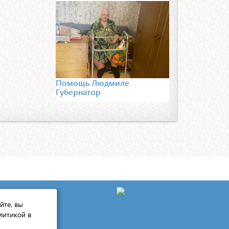
Помощь Людмиле
Губернатор
йте, вы
литикой в