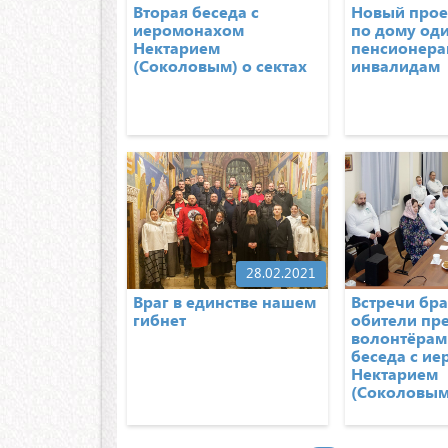
Вторая беседа с
Новый прое
иеромонахом
по дому од
Нектарием
пенсионера
(Соколовым) о сектах
инвалидам
28.02.2021
Враг в единстве нашем
Встречи бр
гибнет
обители пре
волонтёрам
беседа с и
Нектарием
(Соколовым