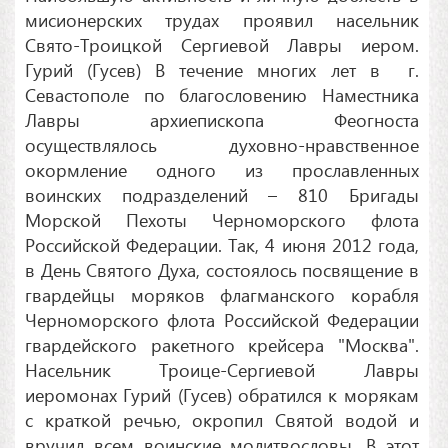
мисионерских трудах проявил насельник
Свято-Троицкой Сергиевой Лавры иером.
Гурий (Гусев) В течение многих лет в г.
Севастополе по благословению Наместника
Лавры архиепископа Феогноста
осуществлялось духовно-нравственное
окормление одного из прославленных
воинских подразделений – 810 Бригады
Морской Пехоты Черноморского флота
Российской Федерации. Так, 4 июня 2012 года,
в День Святого Духа, состоялось посвящение в
гвардейцы моряков флагманского корабля
Черноморского флота Российской Федерации
гвардейского ракетного крейсера "Москва".
Насельник Троице-Сергиевой Лавры
иеромонах Гурий (Гусев) обратился к морякам
с краткой речью, окропил Святой водой и
вручил всем воинские молитвословы. В этот