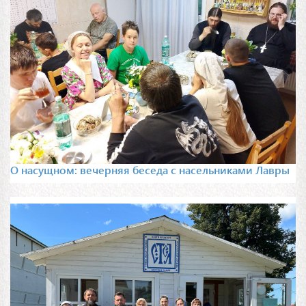
О насущном: вечерняя беседа с насельниками Лавры