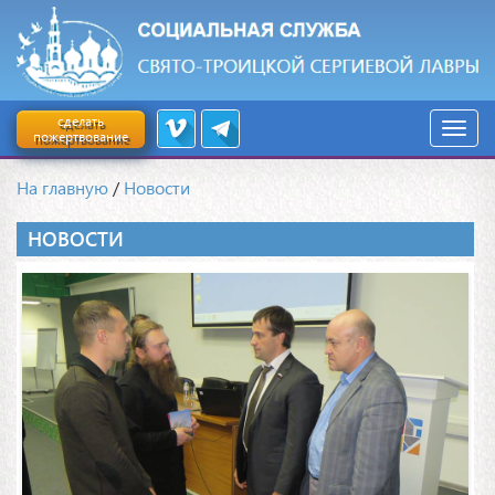
сделать
пожертвование
На главную
/
Новости
НОВОСТИ