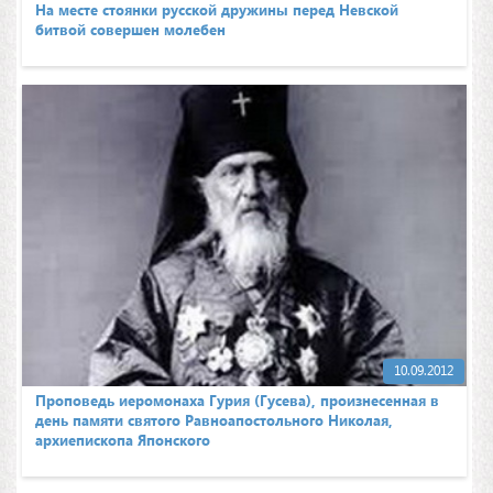
На месте стоянки русской дружины перед Невской
битвой совершен молебен
10.09.2012
Проповедь иеромонаха Гурия (Гусева), произнесенная в
день памяти святого Равноапостольного Николая,
архиепископа Японского