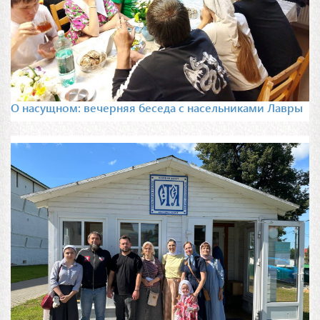
О насущном: вечерняя беседа с насельниками Лавры