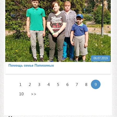
06.07.2019
Помощь семье Папихиных
1
2
3
4
5
6
7
8
9
10
>>