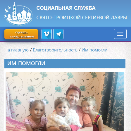
сделать
пожертвование
На главную
/
Благотворительность
/
Им помогли
ИМ ПОМОГЛИ