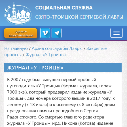
сделать
пожертвование
На главную
/
Архив соцслужбы Лавры
/
Закрытые
проекты
/
Журнал «У Троицы»
ЖУРНАЛ «У ТРОИЦЫ»
В 2007 году был выпущен первый пробный
путеводитель «У Троицы» (формат журнала, тираж
7000 экз.), который предварил издание журнала «У
Троицы», два номера которого вышли в 2017 году, к
летнему (к 18 июля) и к осеннему (к 8 октября) дням
празднования памяти преподобного Сергия
Радонежского. Со смертью главного редактора
журнала «У Троицы» ирд. Никона (Котова) издание