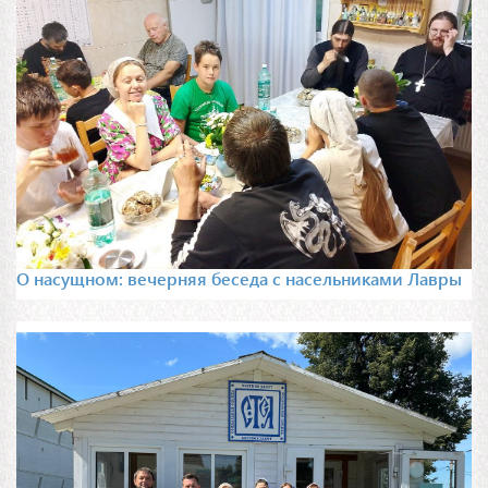
О насущном: вечерняя беседа с насельниками Лавры