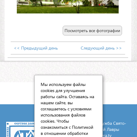
Посмотреть все фотографии
<< Предыдущий день
Следующий день >>
Мы используем файлы
cookies для улучшения
КАРТА САЙТА
работы сайта. Оставаясь на
нашем сайте, вы
соглашаетесь с условиями
использования файлов
cookies. Чтобы
© 2026 Социальная служба Свято-
ознакомиться с Политикой
Троицкой Сергиевой Лавры
в отношении обработки
E-mail:
mail@lavra.tv