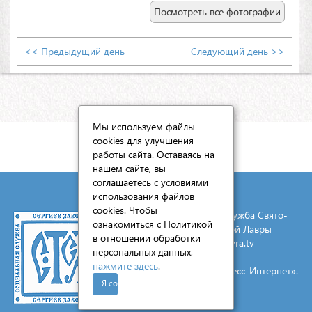
Посмотреть все фотографии
<< Предыдущий день
Следующий день >>
Мы используем файлы
cookies для улучшения
КАРТА САЙТА
работы сайта. Оставаясь на
нашем сайте, вы
соглашаетесь с условиями
использования файлов
cookies. Чтобы
© 2026 Социальная служба Свято-
ознакомиться с Политикой
Троицкой Сергиевой Лавры
в отношении обработки
E-mail:
mail@lavra.tv
персональных данных,
нажмите здесь
.
Создание сайта - «Экспресс-Интернет».
Я согласен