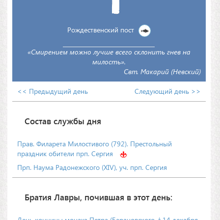
Рождественский пост
«Смирением можно лучше всего склонить гнев на
милость».
Свт. Макарий (Невский)
<< Предыдущий день
Следующий день >>
Состав службы дня
Прав. Филарета Милостивого (792). Престольный
праздник обители прп. Сергия
Прп. Наума Радонежского (XIV), уч. прп. Сергия
Братия Лавры, почившая в этот день:
День кончины монаха Петра (Барановского, † 14 декабря