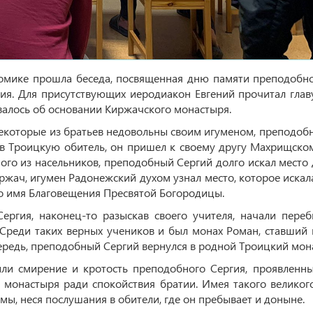
домике прошла беседа, посвященная дню памяти преподобн
ия. Для присутствующих иеродиакон Евгений прочитал глав
валось об основании Киржачского монастыря.
некоторые из братьев недовольны своим игуменом, преподоб
ув Троицкую обитель, он пришел к своему другу Махрищско
го из насельников, преподобный Сергий долго искал место 
ржач, игумен Радонежский духом узнал место, которое искала
во имя Благовещения Пресвятой Богородицы.
ергия, наконец-то разыскав своего учителя, начали переб
 Среди таких верных учеников и был монах Роман, ставший
ередь, преподобный Сергий вернулся в родной Троицкий мон
ли смирение и кротость преподобного Сергия, проявленны
 монастыря ради спокойствия братии. Имея такого великого
мы, неся послушания в обители, где он пребывает и доныне.