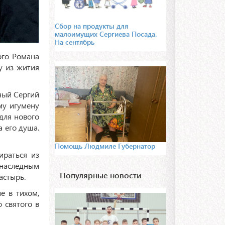
Сбор на продукты для
малоимущих Сергиева Посада.
На сентябрь
ого Романа
у из жития
ный Сергий
му игумену
для нового
 его душа.
Помощь Людмиле Губернатор
ираться из
 наследным
Популярные новости
астырь.
е в тихом,
 святого в