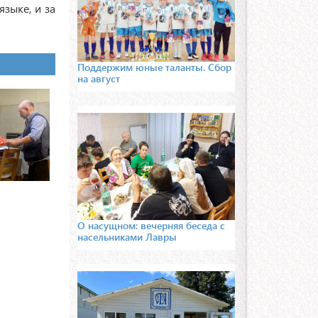
зыке, и за
Поддержим юные таланты. Сбор
на август
О насущном: вечерняя беседа с
насельниками Лавры