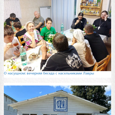
О насущном: вечерняя беседа с насельниками Лавры