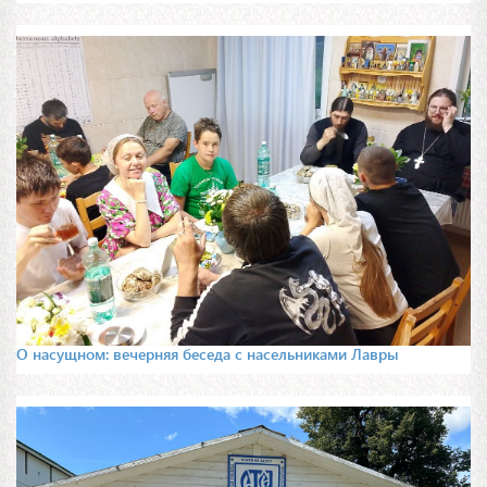
О насущном: вечерняя беседа с насельниками Лавры