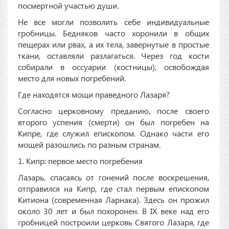
посмертной участью души.
Не все могли позволить себе индивидуальные
гробницы. Бедняков часто хоронили в общих
пещерах или рвах, а их тела, завернутые в простые
ткани, оставляли разлагаться. Через год кости
собирали в оссуарии (костницы), освобождая
место для новых погребений.
Где находятся мощи праведного Лазаря?
Согласно церковному преданию, после своего
второго успения (смерти) он был погребен на
Кипре, где служил епископом. Однако части его
мощей разошлись по разным странам.
1. Кипр: первое место погребения
Лазарь, спасаясь от гонений после воскрешения,
отправился на Кипр, где стал первым епископом
Китиона (современная Ларнака). Здесь он прожил
около 30 лет и был похоронен. В IX веке над его
гробницей построили церковь Святого Лазаря, где