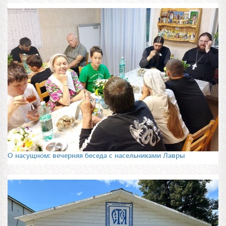
О насущном: вечерняя беседа с насельниками Лавры