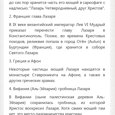
до сих пор хранится часть его мощей в саркофаге с
надписью: "Лазарь Четверодневный, друг Христов".
2. Франция: глава Лазаря
В IX веке византийский император Лев VI Мудрый
приказал перенести главу Лазаря в
Константинополь. Позже, во времена Крестовых
походов, реликвия попала в город Отён (Autun) в
Бургундии (Франция), где хранится в соборе
Святого Лазаря.
3. Греция и Афон
Некоторые частицы мощей Лазаря находятся в
монастыре Ставроникита на Афоне, а также в
других греческих храмах.
4. Вифания (Аль-Эйзария): гробница Лазаря
В Вифании (ныне палестинская деревня Аль-
Эйзария) сохранилась гробница, из которой
Христос воскресил Лазаря. Хотя самих мощей там
нет, это место паломничества христиан.