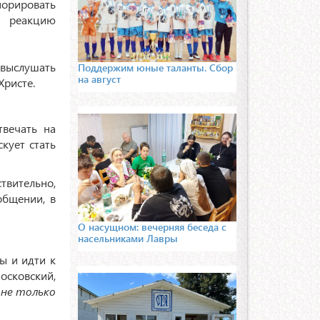
норировать
т реакцию
и выслушать
Поддержим юные таланты. Сбор
на август
Христе.
твечать на
кует стать
твительно,
общении, в
О насущном: вечерняя беседа с
насельниками Лавры
ы и идти к
осковский,
 не только