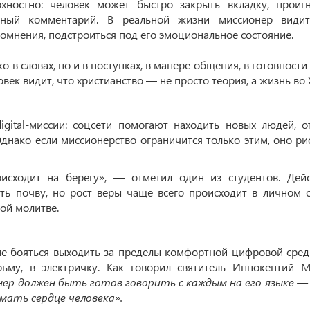
хностно: человек может быстро закрыть вкладку, проиг
льный комментарий. В реальной жизни миссионер види
сомнения, подстроиться под его эмоциональное состояние.
о в словах, но и в поступках, в манере общения, в готовност
век видит, что христианство — не просто теория, а жизнь во 
igital-миссии: соцсети помогают находить новых людей, о
Однако если миссионерство ограничится только этим, оно рис
исходит на берегу», — отметил один из студентов. Дейс
ть почву, но рост веры чаще всего происходит в личном 
ной молитве.
не бояться выходить за пределы комфортной цифровой сред
му, в электричку. Как говорил святитель Иннокентий М
нер должен быть готов говорить с каждым на его языке —
имать сердце человека».