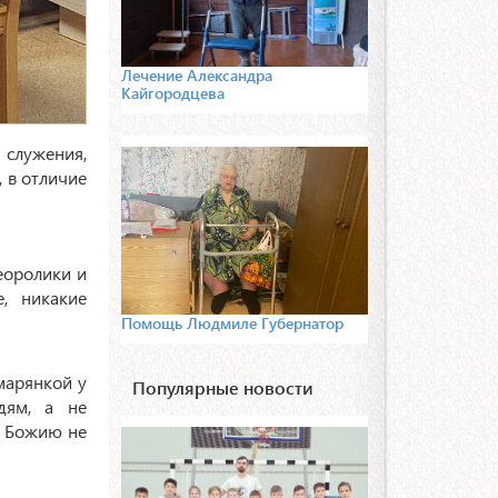
Лечение Александра
Кайгородцева
 служения,
 в отличие
еоролики и
, никакие
Помощь Людмиле Губернатор
марянкой у
Популярные новости
дям, а не
ь Божию не