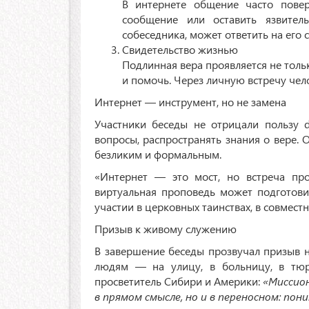
В интернете общение часто повер
сообщение или оставить язвите
собеседника, может ответить на его 
Свидетельство жизнью
Подлинная вера проявляется не тольк
и помочь. Через личную встречу чело
Интернет — инструмент, но не замена
Участники беседы не отрицали пользу d
вопросы, распространять знания о вере. 
безликим и формальным.
«Интернет — это мост, но встреча про
виртуальная проповедь может подготови
участии в церковных таинствах, в совмест
Призыв к живому служению
В завершение беседы прозвучал призыв 
людям — на улицу, в больницу, в тюрь
просветитель Сибири и Америки:
«Миссио
в прямом смысле, но и в переносном: пон