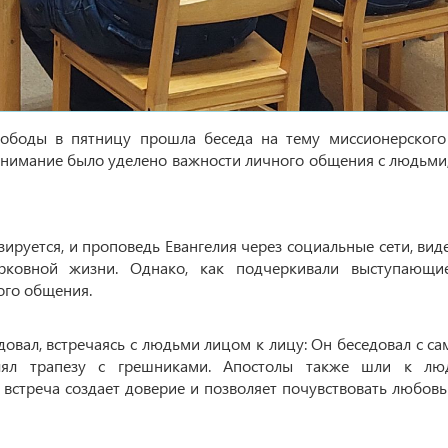
ободы в пятницу прошла беседа на тему миссионерского
нимание было уделено важности личного общения с людьми,
руется, и проповедь Евангелия через социальные сети, вид
рковной жизни. Однако, как подчеркивали выступающие
ого общения.
овал, встречаясь с людьми лицом к лицу: Он беседовал с са
елял трапезу с грешниками. Апостолы также шли к лю
 встреча создает доверие и позволяет почувствовать любов