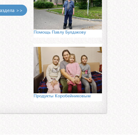
раздела >>
Помощь Павлу Булдакову
Продукты Коробейниковым