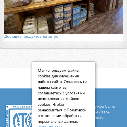
Доставка продуктов на август
Мы используем файлы
cookies для улучшения
КАРТА САЙТА
работы сайта. Оставаясь на
нашем сайте, вы
соглашаетесь с условиями
использования файлов
cookies. Чтобы
© 2026 Социальная служба Свято-
ознакомиться с Политикой
Троицкой Сергиевой Лавры
в отношении обработки
E-mail:
mail@lavra.tv
персональных данных,
нажмите здесь
.