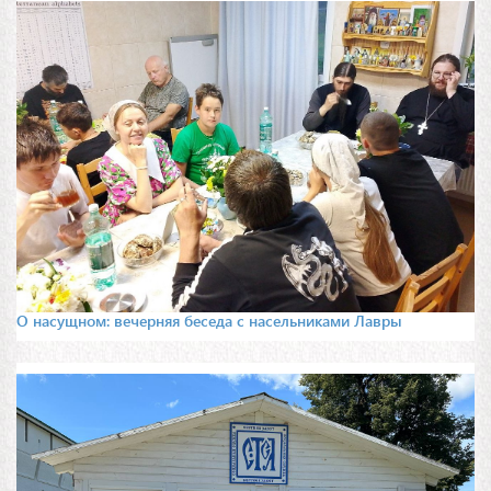
О насущном: вечерняя беседа с насельниками Лавры