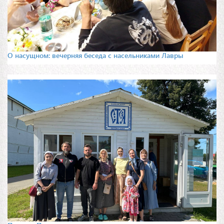
О насущном: вечерняя беседа с насельниками Лавры