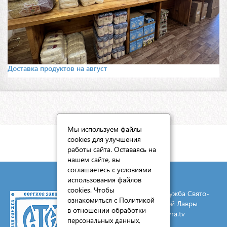
Доставка продуктов на август
Мы используем файлы
cookies для улучшения
КАРТА САЙТА
работы сайта. Оставаясь на
нашем сайте, вы
соглашаетесь с условиями
использования файлов
cookies. Чтобы
© 2026 Социальная служба Свято-
ознакомиться с Политикой
Троицкой Сергиевой Лавры
в отношении обработки
E-mail:
mail@lavra.tv
персональных данных,