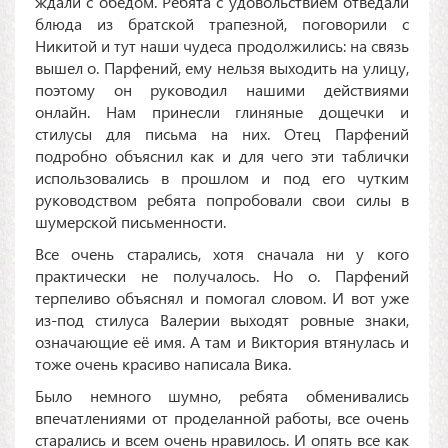
ждали с обедом. Ребята с удовольствием отведали
блюда из братской трапезной, поговорили с
Никитой и тут наши чудеса продолжились: на связь
вышел о. Парфений, ему нельзя выходить на улицу,
поэтому он руководил нашими действиями
онлайн. Нам принесли глиняные дощечки и
стилусы для письма на них. Отец Парфений
подробно объяснил как и для чего эти таблички
использовались в прошлом и под его чутким
руководством ребята попробовали свои силы в
шумерской письменности.
Все очень старались, хотя сначала ни у кого
практически не получалось. Но о. Парфений
терпеливо объяснял и помогал словом. И вот уже
из-под стилуса Валерии выходят ровные знаки,
означающие её имя. А там и Виктория втянулась и
тоже очень красиво написала Вика.
Было немного шумно, ребята обменивались
впечатлениями от проделанной работы, все очень
старались и всем очень нравилось. И опять все как