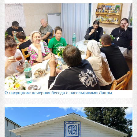
О насущном: вечерняя беседа с насельниками Лавры