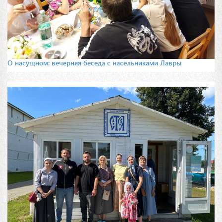
О насущном: вечерняя беседа с насельниками Лавры