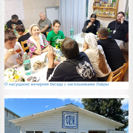
О насущном: вечерняя беседа с насельниками Лавры