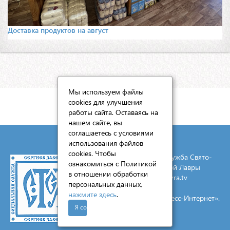
Доставка продуктов на август
Мы используем файлы
cookies для улучшения
КАРТА САЙТА
работы сайта. Оставаясь на
нашем сайте, вы
соглашаетесь с условиями
использования файлов
cookies. Чтобы
© 2026 Социальная служба Свято-
ознакомиться с Политикой
Троицкой Сергиевой Лавры
в отношении обработки
E-mail:
mail@lavra.tv
персональных данных,
нажмите здесь
.
Создание сайта - «Экспресс-Интернет».
Я согласен