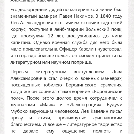
Его двоюродным дядей по материнской линии был
знаменитый адмирал Павел Нахимов. В 1840 году
Лев Александрович с отличием окончив кадетский
корпус, поступил в лейб-гвардии Волынский полк,
где прослужил 12 лет, дослужившись до чина
капитана. Однако военная служба для него была
мало привлекательна. Офицер Кавелин чувствовал,
что гораздо больше пользы он сможет принести на
литературном или научном поприще.
Первым литературным выступлением Льва
Александровича стал очерк о военных маневрах,
посвященных юбилею Бородинского сражения,
тогда же он сочинил стихотворение «Бородинское
поле». После этого долгое время сотрудничал с
журналами «Маяк» и «Иллюстрация». Будучи
глубоко верующим человеком, Лев Кавелин писал
прозу и стихи, проникнутые христианским
благочестием. И все же – литературное творчество
не давало ему ощущение полноты и