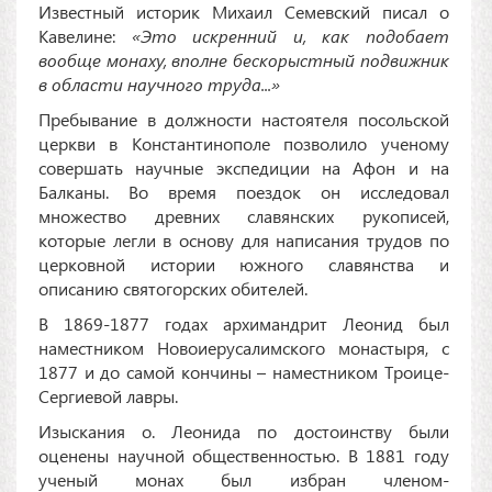
Известный историк Михаил Семевский писал о
Кавелине:
«Это искренний и, как подобает
вообще монаху, вполне бескорыстный подвижник
в области научного труда...»
Пребывание в должности настоятеля посольской
церкви в Константинополе позволило ученому
совершать научные экспедиции на Афон и на
Балканы. Во время поездок он исследовал
множество древних славянских рукописей,
которые легли в основу для написания трудов по
церковной истории южного славянства и
описанию святогорских обителей.
В 1869-1877 годах архимандрит Леонид был
наместником Новоиерусалимского монастыря, с
1877 и до самой кончины – наместником Троице-
Сергиевой лавры.
Изыскания о. Леонида по достоинству были
оценены научной общественностью. В 1881 году
ученый монах был избран членом-