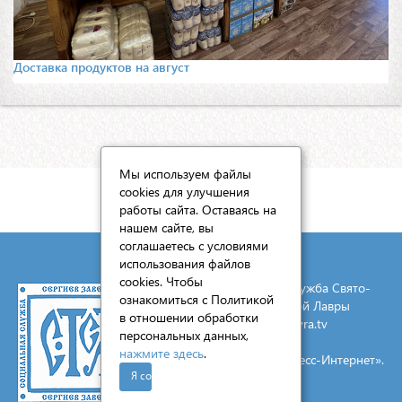
Доставка продуктов на август
Мы используем файлы
cookies для улучшения
КАРТА САЙТА
работы сайта. Оставаясь на
нашем сайте, вы
соглашаетесь с условиями
использования файлов
cookies. Чтобы
© 2026 Социальная служба Свято-
ознакомиться с Политикой
Троицкой Сергиевой Лавры
в отношении обработки
E-mail:
mail@lavra.tv
персональных данных,
нажмите здесь
.
Создание сайта - «Экспресс-Интернет».
Я согласен