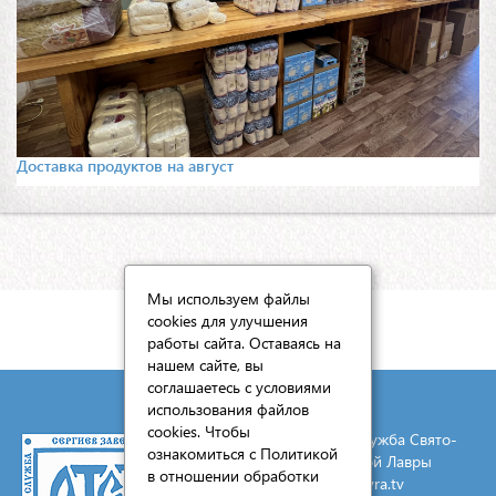
Доставка продуктов на август
Мы используем файлы
cookies для улучшения
КАРТА САЙТА
работы сайта. Оставаясь на
нашем сайте, вы
соглашаетесь с условиями
использования файлов
cookies. Чтобы
© 2026 Социальная служба Свято-
ознакомиться с Политикой
Троицкой Сергиевой Лавры
в отношении обработки
E-mail:
mail@lavra.tv