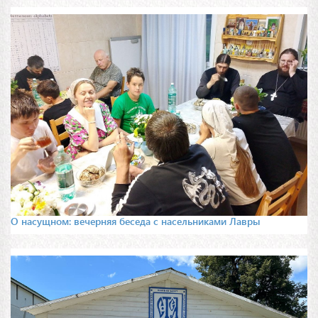
О насущном: вечерняя беседа с насельниками Лавры