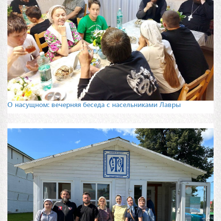
О насущном: вечерняя беседа с насельниками Лавры