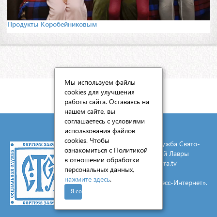
Продукты Коробейниковым
Мы используем файлы
cookies для улучшения
КАРТА САЙТА
работы сайта. Оставаясь на
нашем сайте, вы
соглашаетесь с условиями
использования файлов
cookies. Чтобы
© 2026 Социальная служба Свято-
ознакомиться с Политикой
Троицкой Сергиевой Лавры
в отношении обработки
E-mail:
mail@lavra.tv
персональных данных,
нажмите здесь
.
Создание сайта - «Экспресс-Интернет».
Я согласен