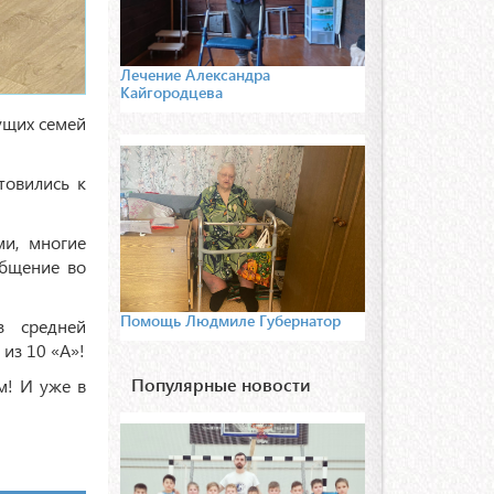
Лечение Александра
Кайгородцева
ущих семей
товились к
ми, многие
общение во
Помощь Людмиле Губернатор
з средней
из 10 «А»!
Популярные новости
м! И уже в