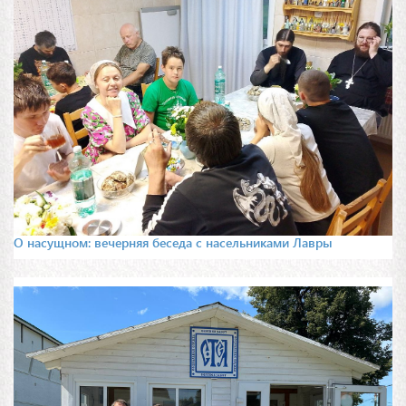
О насущном: вечерняя беседа с насельниками Лавры