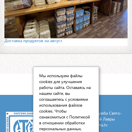
Доставка продуктов на август
Мы используем файлы
cookies для улучшения
КАРТА САЙТА
работы сайта. Оставаясь на
нашем сайте, вы
соглашаетесь с условиями
использования файлов
cookies. Чтобы
© 2026 Социальная служба Свято-
ознакомиться с Политикой
Троицкой Сергиевой Лавры
в отношении обработки
E-mail:
mail@lavra.tv
персональных данных,