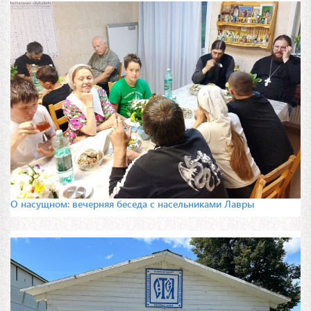
О насущном: вечерняя беседа с насельниками Лавры