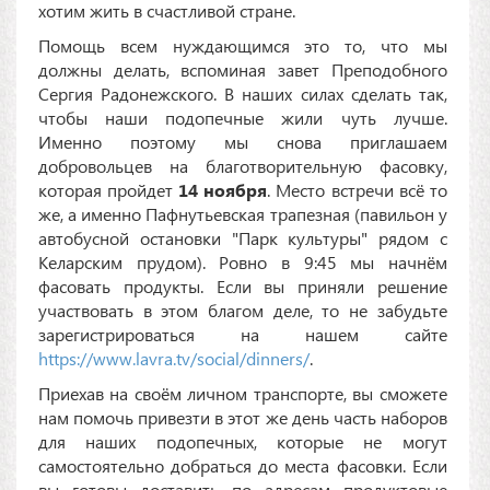
хотим жить в счастливой стране.
Помощь всем нуждающимся это то, что мы
должны делать, вспоминая завет Преподобного
Сергия Радонежского. В наших силах сделать так,
чтобы наши подопечные жили чуть лучше.
Именно поэтому мы снова приглашаем
добровольцев на благотворительную фасовку,
которая пройдет
14 ноября
. Место встречи всё то
же, а именно Пафнутьевская трапезная (павильон у
автобусной остановки "Парк культуры" рядом с
Келарским прудом). Ровно в 9:45 мы начнём
фасовать продукты. Если вы приняли решение
участвовать в этом благом деле, то не забудьте
зарегистрироваться на нашем сайте
https://www.lavra.tv/social/dinners/
.
Приехав на своём личном транспорте, вы сможете
нам помочь привезти в этот же день часть наборов
для наших подопечных, которые не могут
самостоятельно добраться до места фасовки. Если
вы готовы доставить по адресам продуктовые