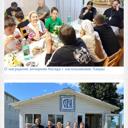
О насущном: вечерняя беседа с насельниками Лавры