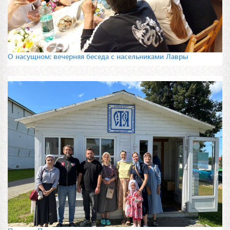
О насущном: вечерняя беседа с насельниками Лавры