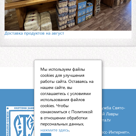
Доставка продуктов на август
Мы используем файлы
cookies для улучшения
КАРТА САЙТА
работы сайта. Оставаясь на
нашем сайте, вы
соглашаетесь с условиями
использования файлов
cookies. Чтобы
© 2026 Социальная служба Свято-
ознакомиться с Политикой
Троицкой Сергиевой Лавры
в отношении обработки
E-mail:
mail@lavra.tv
персональных данных,
нажмите здесь
.
Создание сайта - «Экспресс-Интернет».