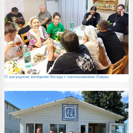
О насущном: вечерняя беседа с насельниками Лавры