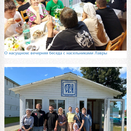
О насущном: вечерняя беседа с насельниками Лавры