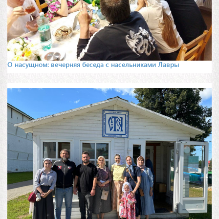
О насущном: вечерняя беседа с насельниками Лавры