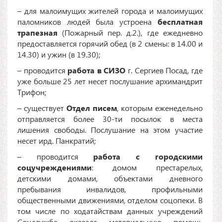
– для малоимущих жителей города и малоимущих
паломников людей была устроена
бесплатная
трапезная
(Пожарный пер. д.2.), где ежедневно
предоставляется горячий обед (в 2 смены: в 14.00 и
14.30) и ужин (в 19.30);
– проводится
работа в СИЗО
г. Сергиев Посад, где
уже больше 25 лет несет послушание архимандрит
Трифон;
– существует
Отдел писем
, которым еженедельно
отправляется более 30-ти посылок в места
лишения свободы. Послушание на этом участие
несет ирд. Панкратий;
– проводится
работа с городскими
соцучреждениями
: домом престарелых,
детскими домами, объектами дневного
пребывания инвалидов, профильными
общественными движениями, отделом соцопеки. В
том числе по ходатайствам данных учреждений
Соцслужба оказала материальную помощь