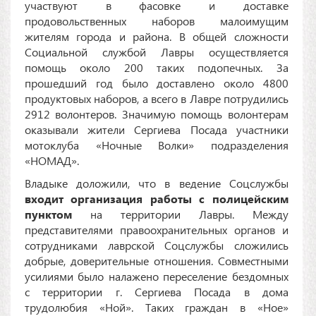
участвуют в фасовке и доставке
продовольственных наборов малоимущим
жителям города и района. В общей сложности
Социальной службой Лавры осуществляется
помощь около 200 таких подопечных. За
прошедший год было доставлено около 4800
продуктовых наборов, а всего в Лавре потрудились
2912 волонтеров. Значимую помощь волонтерам
оказывали жители Сергиева Посада участники
мотоклуба «Ночные Волки» подразделения
«НОМАД».
Владыке доложили, что в ведение Соцслужбы
входит организация работы с полицейским
пунктом
на территории Лавры. Между
представителями правоохранительных органов и
сотрудниками лаврской Соцслужбы сложились
добрые, доверительные отношения. Совместными
усилиями было налажено переселение бездомных
с территории г. Сергиева Посада в дома
трудолюбия «Ной». Таких граждан в «Ное»