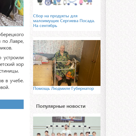
Сбор на продукты для
малоимущих Сергиева Посада.
На сентябрь
юберецкого
 по Лавре,
риков.
о устроили
етский хор
стиницы.
в в учебе.
вой.
Помощь Людмиле Губернатор
Популярные новости