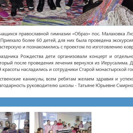
учащихся православной гимназии «Образ» пос. Малаховка Л
 Приехало более 60 детей, для них была проведена экскурсия
астерскую и познакомились с проектом по изготовлению ков
праздника Рождества дети организовали концерт и отдельн
торый после проведения лечения вернулся из Иерусалима. Д
 красоты насладились и сотрудники Старой монастырской го
твенские каникулы, всем ребятам желаем здравия и успехо
лагодарность руководителю школы - Татьяне Юрьевне Смирно