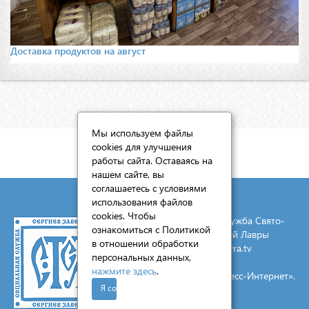
Доставка продуктов на август
Мы используем файлы
cookies для улучшения
КАРТА САЙТА
работы сайта. Оставаясь на
нашем сайте, вы
соглашаетесь с условиями
использования файлов
cookies. Чтобы
© 2026 Социальная служба Свято-
ознакомиться с Политикой
Троицкой Сергиевой Лавры
в отношении обработки
E-mail:
mail@lavra.tv
персональных данных,
нажмите здесь
.
Создание сайта - «Экспресс-Интернет».
Я согласен