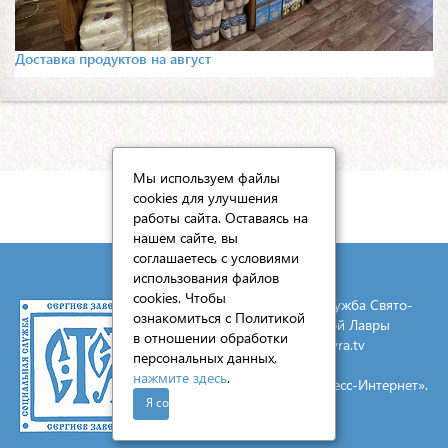
Доставка продуктов на август
Мы используем файлы
cookies для улучшения
КАРТА САЙТА
работы сайта. Оставаясь на
нашем сайте, вы
соглашаетесь с условиями
использования файлов
cookies. Чтобы
© 2026 Социальная служба Свято-
ознакомиться с Политикой
Троицкой Сергиевой Лавры
в отношении обработки
E-mail:
mail@lavra.tv
персональных данных,
нажмите здесь
.
Создание сайта - «Экспресс-Интернет».
Я согласен