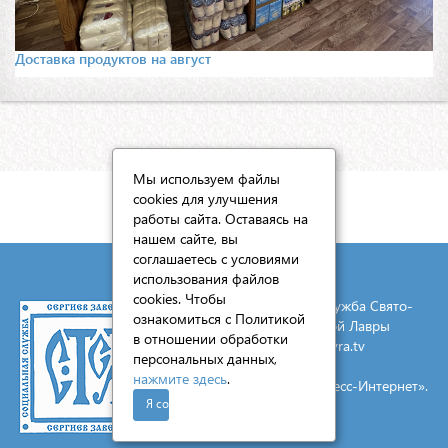
Доставка продуктов на август
Мы используем файлы
cookies для улучшения
КАРТА САЙТА
работы сайта. Оставаясь на
нашем сайте, вы
соглашаетесь с условиями
использования файлов
cookies. Чтобы
© 2026 Социальная служба Свято-
ознакомиться с Политикой
Троицкой Сергиевой Лавры
в отношении обработки
E-mail:
mail@lavra.tv
персональных данных,
нажмите здесь
.
Создание сайта - «Экспресс-Интернет».
Я согласен