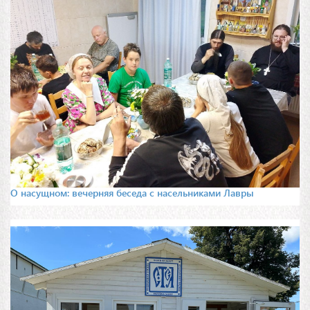
О насущном: вечерняя беседа с насельниками Лавры