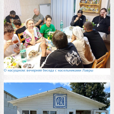
О насущном: вечерняя беседа с насельниками Лавры