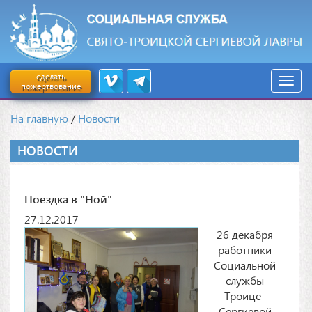
сделать
пожертвование
На главную
/
Новости
НОВОСТИ
Поездка в "Ной"
27.12.2017
26 декабря
работники
Социальной
службы
Троице-
Сергиевой