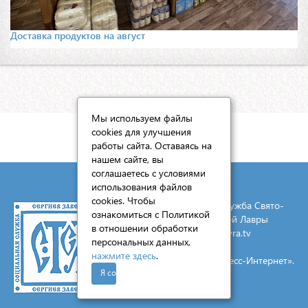
Доставка продуктов на август
Мы используем файлы
cookies для улучшения
КАРТА САЙТА
работы сайта. Оставаясь на
нашем сайте, вы
соглашаетесь с условиями
использования файлов
cookies. Чтобы
© 2026 Социальная служба Свято-
ознакомиться с Политикой
Троицкой Сергиевой Лавры
в отношении обработки
E-mail:
mail@lavra.tv
персональных данных,
нажмите здесь
.
Создание сайта - «Экспресс-Интернет».
Я согласен