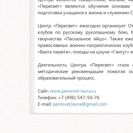
«Пересвет» являются обучение основам 
подготовка учащихся к жизни и служению 
Центр «Пересвет» ежегодно организует О
клубов по русскому рукопашному бою, М
творчества «Пасхальное яйцо». Также е
православных военно-патриотических клу
«Вахта памяти», походы на шхуне «Гангут» 
Деятельность Центра «Пересвет» стала
методические рекомендации помогли оф
образовательный процесс.
Сайт:
www.peresvet-lavra.ru
Телефон: +7 (496) 547-50-76
E-mail:
peresvet.lavra@gmail.com