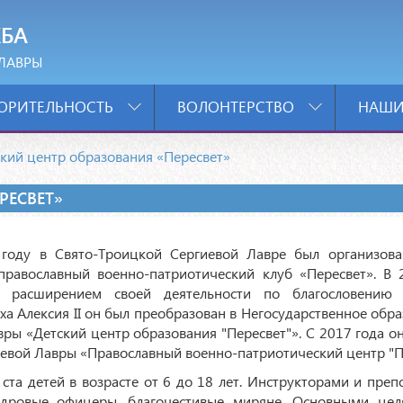
БА
ЛАВРЫ
ОРИТЕЛЬНОСТЬ
ВОЛОНТЕРСТВО
НАШИ
кий центр образования «Пересвет»
РЕСВЕТ»
году в Свято-Троицкой Сергиевой Лавре был организов
православный военно-патриотический клуб «Пересвет». В 
с расширением своей деятельности по благословению 
ха Алексия II он был преобразован в Негосударственное обр
ы «Детский центр образования "Пересвет"». С 2017 года он
евой Лавры «Православный военно-патриотический центр "П
та детей в возрасте от 6 до 18 лет. Инструкторами и преп
адровые офицеры, благочестивые миряне. Основными це