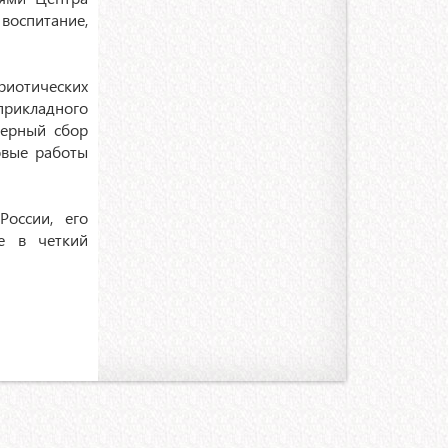
воспитание,
риотических
прикладного
герный сбор
овые работы
России, его
е в четкий