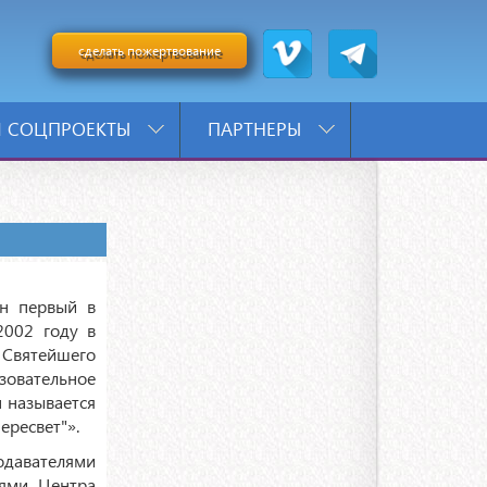
сделать пожертвование
 СОЦПРОЕКТЫ
ПАРТНЕРЫ
ан первый в
2002 году в
Святейшего
азовательное
 называется
ересвет"».
одавателями
лями Центра