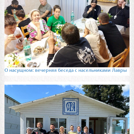
О насущном: вечерняя беседа с насельниками Лавры