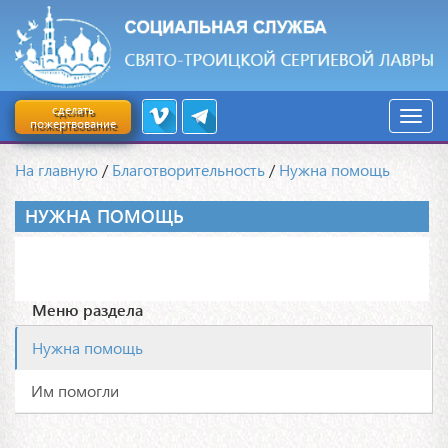
сделать
пожертвование
На главную
/
Благотворительность
/
Нужна помощь
НУЖНА ПОМОЩЬ
Меню раздела
Нужна помощь
Им помогли