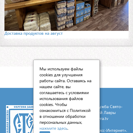
Доставка продуктов на август
Мы используем файлы
cookies для улучшения
КАРТА САЙТА
работы сайта. Оставаясь на
нашем сайте, вы
соглашаетесь с условиями
использования файлов
cookies. Чтобы
© 2026 Социальная служба Свято-
ознакомиться с Политикой
Троицкой Сергиевой Лавры
в отношении обработки
E-mail:
mail@lavra.tv
персональных данных,
нажмите здесь
.
Создание сайта - «Экспресс-Интернет».