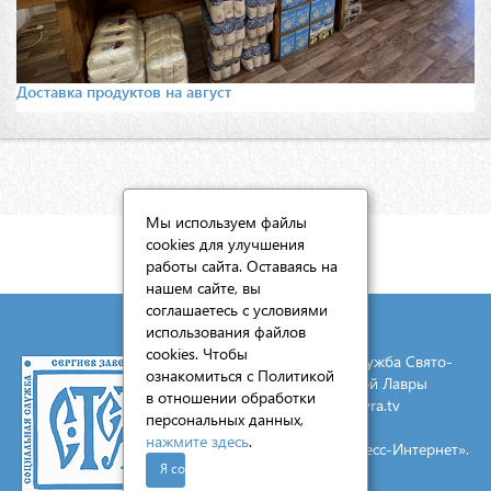
Доставка продуктов на август
Мы используем файлы
cookies для улучшения
КАРТА САЙТА
работы сайта. Оставаясь на
нашем сайте, вы
соглашаетесь с условиями
использования файлов
cookies. Чтобы
© 2026 Социальная служба Свято-
ознакомиться с Политикой
Троицкой Сергиевой Лавры
в отношении обработки
E-mail:
mail@lavra.tv
персональных данных,
нажмите здесь
.
Создание сайта - «Экспресс-Интернет».
Я согласен