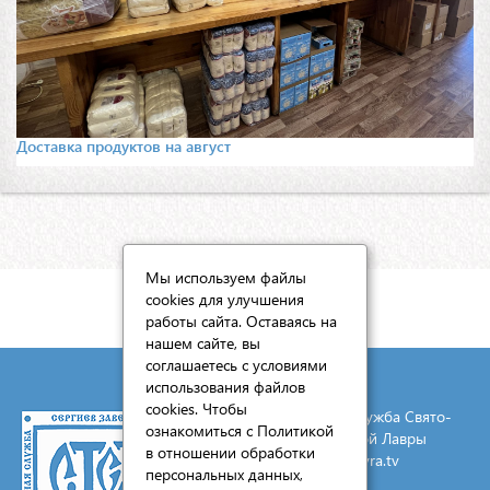
Доставка продуктов на август
Мы используем файлы
cookies для улучшения
КАРТА САЙТА
работы сайта. Оставаясь на
нашем сайте, вы
соглашаетесь с условиями
использования файлов
cookies. Чтобы
© 2026 Социальная служба Свято-
ознакомиться с Политикой
Троицкой Сергиевой Лавры
в отношении обработки
E-mail:
mail@lavra.tv
персональных данных,