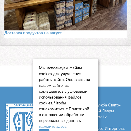
Доставка продуктов на август
Мы используем файлы
cookies для улучшения
КАРТА САЙТА
работы сайта. Оставаясь на
нашем сайте, вы
соглашаетесь с условиями
использования файлов
cookies. Чтобы
© 2026 Социальная служба Свято-
ознакомиться с Политикой
Троицкой Сергиевой Лавры
в отношении обработки
E-mail:
mail@lavra.tv
персональных данных,
нажмите здесь
.
Создание сайта - «Экспресс-Интернет».